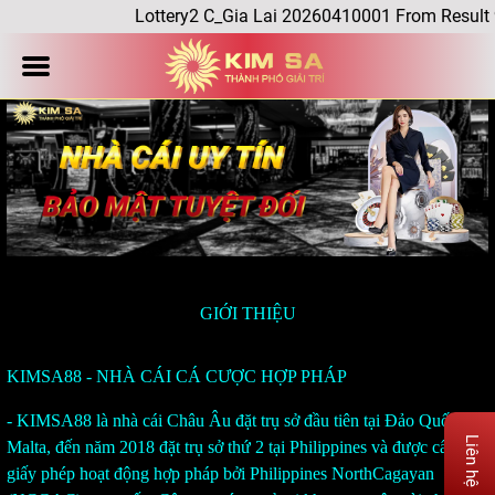
Lottery2 C_Gia Lai 20260410001 From Resu
GIỚI THIỆU
KIMSA88 - NHÀ CÁI CÁ CƯỢC HỢP PHÁP
- KIMSA88 là nhà cái Châu Âu đặt trụ sở đầu tiên tại Đảo Quốc
Liên hệ
Malta, đến năm 2018 đặt trụ sở thứ 2 tại Philippines và được cấp
giấy phép hoạt động hợp pháp bởi Philippines NorthCagayan